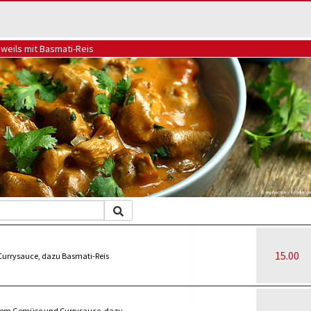
eweils mit Basmati-Reis
15.00
 Currysauce, dazu Basmati-Reis
htem Gemüse und Currysauce, dazu