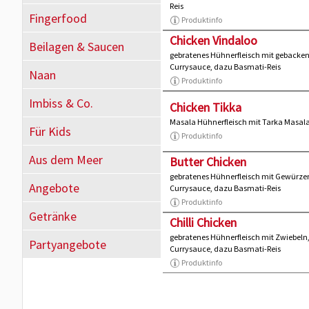
Reis
Fingerfood
Produktinfo
Chicken Vindaloo
Beilagen & Saucen
gebratenes Hühnerfleisch mit gebacken
Currysauce, dazu Basmati-Reis
Naan
Produktinfo
Imbiss & Co.
Chicken Tikka
Masala Hühnerfleisch mit Tarka Masal
Für Kids
Produktinfo
Aus dem Meer
Butter Chicken
gebratenes Hühnerfleisch mit Gewürze
Angebote
Currysauce, dazu Basmati-Reis
Produktinfo
Getränke
Chilli Chicken
gebratenes Hühnerfleisch mit Zwiebeln,
Partyangebote
Currysauce, dazu Basmati-Reis
Produktinfo