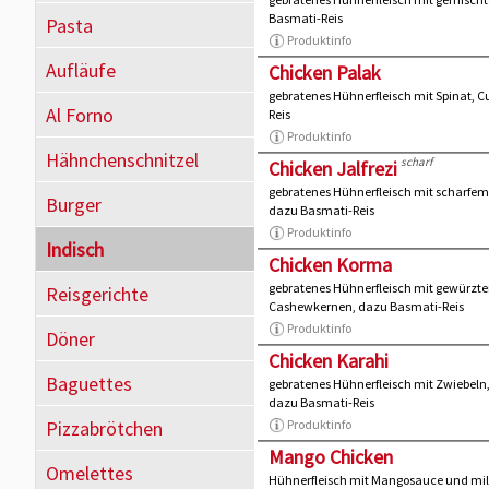
Basmati-Reis
Pasta
Produktinfo
Aufläufe
Chicken Palak
gebratenes Hühnerfleisch mit Spinat, 
Al Forno
Reis
Produktinfo
Hähnchenschnitzel
scharf
Chicken Jalfrezi
gebratenes Hühnerfleisch mit scharfem
Burger
dazu Basmati-Reis
Produktinfo
Indisch
Chicken Korma
gebratenes Hühnerfleisch mit gewürzt
Reisgerichte
Cashewkernen, dazu Basmati-Reis
Produktinfo
Döner
Chicken Karahi
Baguettes
gebratenes Hühnerfleisch mit Zwiebeln
dazu Basmati-Reis
Pizzabrötchen
Produktinfo
Mango Chicken
Omelettes
Hühnerfleisch mit Mangosauce und mil