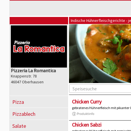
Indische Hühnerfleischgerichte - j
Pizzeria La Romantica
Knappenstr. 78
46047 Oberhausen
Chicken Curry
Pizza
gebratenes Hühnerfleisch mit pikanter
Pizzablech
Produktinfo
Chicken Sabzi
Salate
gebratenes Hühnerfleisch mit gemisc